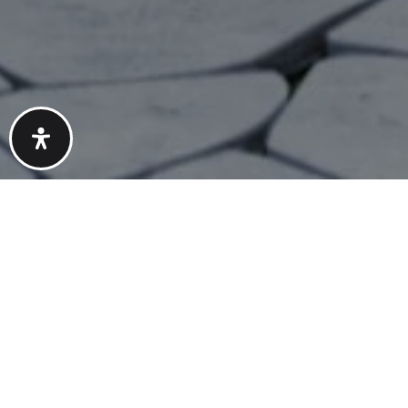
{#} Bedrooms
{#} Bathrooms